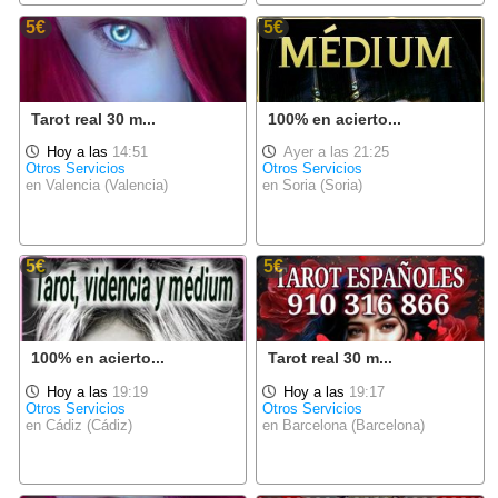
5€
5€
Tarot real 30 m...
100% en acierto...
Hoy a las
14:51
Ayer a las 21:25
Otros Servicios
Otros Servicios
en Valencia (Valencia)
en Soria (Soria)
5€
5€
100% en acierto...
Tarot real 30 m...
Hoy a las
19:19
Hoy a las
19:17
Otros Servicios
Otros Servicios
en Cádiz (Cádiz)
en Barcelona (Barcelona)