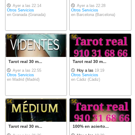
Ayer a las 22:14
Ayer a las 22:28
Otros Servicios
Otros Servicios
en Granada (Granada)
en Barcelona (Barcelona)
5€
5€
Tarot real 30 m...
Tarot real 30 m...
Ayer a las 22:55
Hoy a las
19:19
Otros Servicios
Otros Servicios
en Madrid (Madrid)
en Cádiz (Cádiz)
5€
5€
Tarot real 30 m...
100% en acierto...