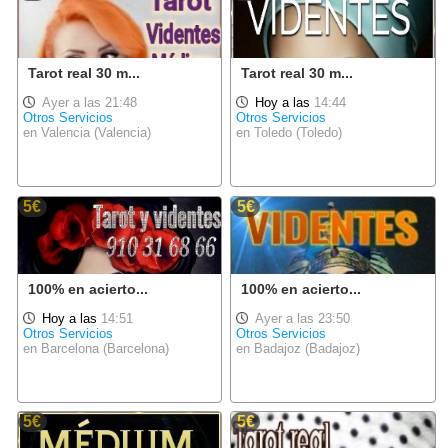
Tarot real 30 m...
Tarot real 30 m...
Ayer a las 21:48
Hoy a las
14:44
Otros Servicios
Otros Servicios
en Valencia (Valencia)
en Toledo (Toledo)
5€
5€
100% en acierto...
100% en acierto...
Hoy a las
14:51
Ayer a las 23:50
Otros Servicios
Otros Servicios
en Barcelona (Barcelona)
en Badajoz (Badajoz)
5€
5€