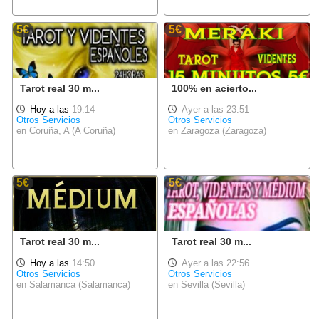
5€
5€
Tarot real 30 m...
100% en acierto...
Hoy a las
19:14
Ayer a las 23:51
Otros Servicios
Otros Servicios
en Coruña, A (A Coruña)
en Zaragoza (Zaragoza)
5€
5€
Tarot real 30 m...
Tarot real 30 m...
Hoy a las
14:50
Ayer a las 22:56
Otros Servicios
Otros Servicios
en Salamanca (Salamanca)
en Sevilla (Sevilla)