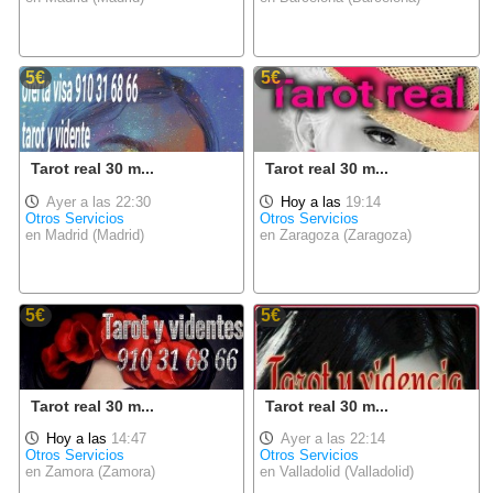
5€
5€
Tarot real 30 m...
Tarot real 30 m...
Ayer a las 22:30
Hoy a las
19:14
Otros Servicios
Otros Servicios
en Madrid (Madrid)
en Zaragoza (Zaragoza)
5€
5€
Tarot real 30 m...
Tarot real 30 m...
Hoy a las
14:47
Ayer a las 22:14
Otros Servicios
Otros Servicios
en Zamora (Zamora)
en Valladolid (Valladolid)