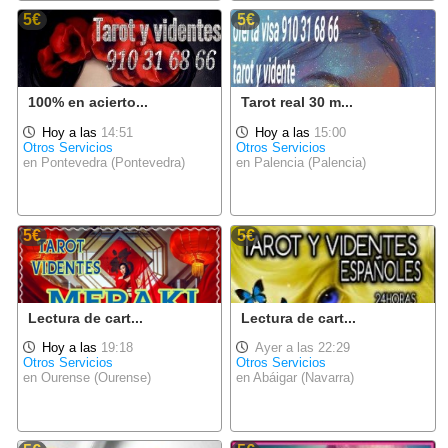
5€
5€
100% en acierto...
Tarot real 30 m...
Hoy a las
14:51
Hoy a las
15:00
Otros Servicios
Otros Servicios
en Pontevedra (Pontevedra)
en Palencia (Palencia)
5€
5€
Lectura de cart...
Lectura de cart...
Hoy a las
19:18
Ayer a las 22:29
Otros Servicios
Otros Servicios
en Ourense (Ourense)
en Abáigar (Navarra)