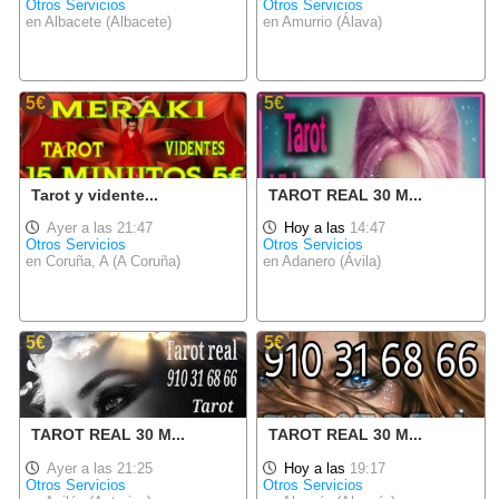
Otros Servicios
Otros Servicios
en Albacete (Albacete)
en Amurrio (Álava)
5€
5€
Tarot y vidente...
TAROT REAL 30 M...
Ayer a las 21:47
Hoy a las
14:47
Otros Servicios
Otros Servicios
en Coruña, A (A Coruña)
en Adanero (Ávila)
5€
5€
TAROT REAL 30 M...
TAROT REAL 30 M...
Ayer a las 21:25
Hoy a las
19:17
Otros Servicios
Otros Servicios