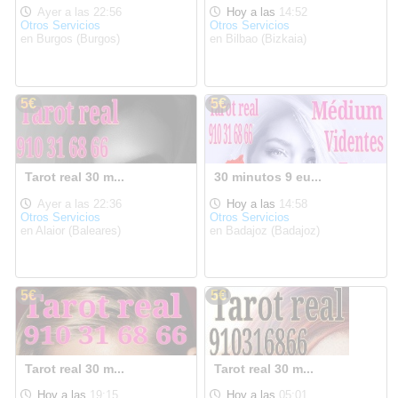
Ayer a las 22:56
Hoy a las
14:52
Otros Servicios
Otros Servicios
en Burgos (Burgos)
en Bilbao (Bizkaia)
5€
5€
Tarot real 30 m...
30 minutos 9 eu...
Ayer a las 22:36
Hoy a las
14:58
Otros Servicios
Otros Servicios
en Alaior (Baleares)
en Badajoz (Badajoz)
5€
5€
Tarot real 30 m...
Tarot real 30 m...
Hoy a las
19:15
Hoy a las
05:01