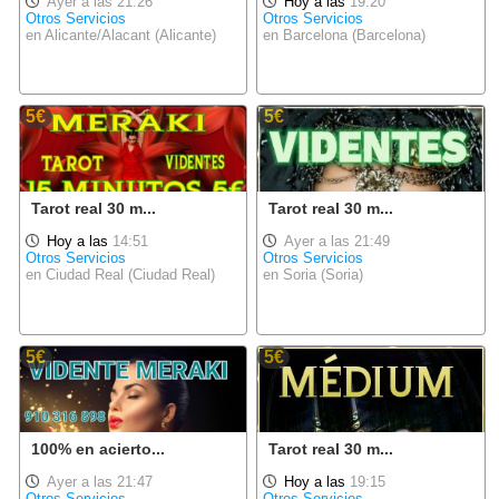
Ayer a las 21:26
Hoy a las
19:20
Otros Servicios
Otros Servicios
en Alicante/Alacant (Alicante)
en Barcelona (Barcelona)
5€
5€
Tarot real 30 m...
Tarot real 30 m...
Hoy a las
14:51
Ayer a las 21:49
Otros Servicios
Otros Servicios
en Ciudad Real (Ciudad Real)
en Soria (Soria)
5€
5€
100% en acierto...
Tarot real 30 m...
Ayer a las 21:47
Hoy a las
19:15
Otros Servicios
Otros Servicios