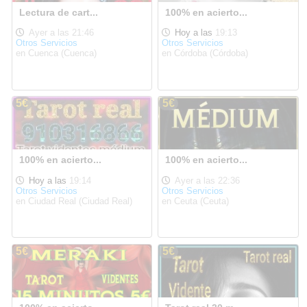
Lectura de cart...
100% en acierto...
Ayer a las 21:46
Hoy a las
19:13
Otros Servicios
Otros Servicios
en Cuenca (Cuenca)
en Córdoba (Córdoba)
5€
5€
100% en acierto...
100% en acierto...
Hoy a las
19:14
Ayer a las 22:36
Otros Servicios
Otros Servicios
en Ciudad Real (Ciudad Real)
en Ceuta (Ceuta)
5€
5€