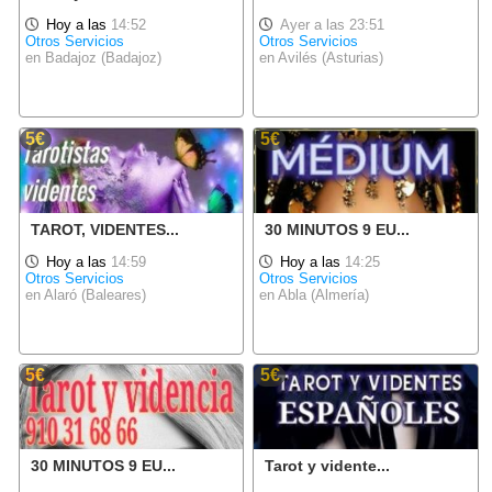
Hoy a las
14:52
Ayer a las 23:51
Otros Servicios
Otros Servicios
en Badajoz (Badajoz)
en Avilés (Asturias)
5€
5€
TAROT, VIDENTES...
30 MINUTOS 9 EU...
Hoy a las
14:59
Hoy a las
14:25
Otros Servicios
Otros Servicios
en Alaró (Baleares)
en Abla (Almería)
5€
5€
30 MINUTOS 9 EU...
Tarot y vidente...