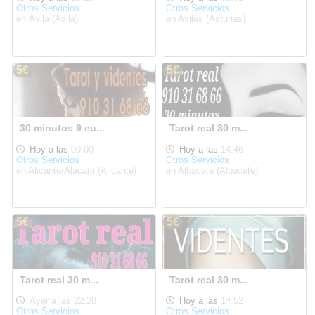
Otros Servicios
Otros Servicios
en Ávila (Ávila)
en Avilés (Asturias)
5€
5€
30 minutos 9 eu...
Tarot real 30 m...
Hoy a las
00:00
Hoy a las
14:46
Otros Servicios
Otros Servicios
en Alicante/Alacant (Alicante)
en Albacete (Albacete)
5€
5€
Tarot real 30 m...
Tarot real 30 m...
Ayer a las 22:28
Hoy a las
14:52
Otros Servicios
Otros Servicios