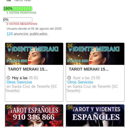
100%
1 VOTOS POSITIVOS
0%
0 VOTOS NEGATIVOS
Usuario desde el 05 de agosto del 2020.
124
anuncios publicados.
5€
5€
TAROT MERAKI 15...
TAROT MERAKI 15...
Hoy a las
05:01
Ayer a las 23:50
Otros Servicios
Otros Servicios
en Santa Cruz de Tenerife (SC
en Santa Cruz de Tenerife (SC
Tenerife)
Tenerife)
5€
5€