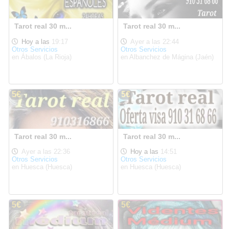
Tarot real 30 m...
Tarot real 30 m...
Hoy a las
19:17
Ayer a las 22:44
Otros Servicios
Otros Servicios
en Ábalos (La Rioja)
en Albanchez de Mágina (Jaén)
5€
5€
Tarot real 30 m...
Tarot real 30 m...
Ayer a las 22:36
Hoy a las
14:51
Otros Servicios
Otros Servicios
en Huesca (Huesca)
en Huesca (Huesca)
5€
5€