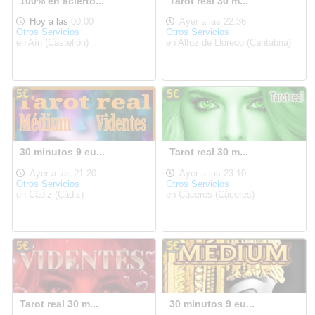
100% en acierto...
Tarot real 30 m...
Hoy a las
00:00
Ayer a las 22:36
Otros Servicios
Otros Servicios
en Aín (Castellón)
en Alfoz de Lloredo (Cantabria)
5€
5€
30 minutos 9 eu...
Tarot real 30 m...
Ayer a las 21:20
Ayer a las 23:10
Otros Servicios
Otros Servicios
en Cádiz (Cádiz)
en Cáceres (Cáceres)
5€
5€
Tarot real 30 m...
30 minutos 9 eu...