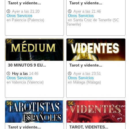
Tarot y vidente...
Tarot y vidente...
Ayer a las 21:20
Ayer a las 21:46
Otros Servicios
Otros Servicios
en Palencia (Palencia)
en Santa Cruz de Tenerife (SC
Tenerife)
5€
5€
30 MINUTOS 9 EU...
Tarot y vidente...
Hoy a las
14:46
Ayer a las 23:51
Otros Servicios
Otros Servicios
en Valencia (Valencia)
en Málaga (Málaga)
5€
5€
Tarot y vidente...
TAROT, VIDENTES...