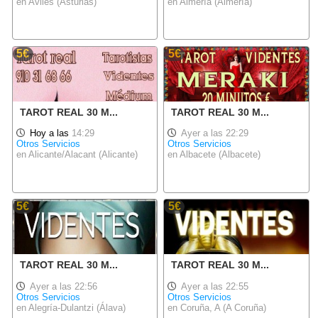
en Avilés (Asturias)
en Almería (Almería)
5€
5€
TAROT REAL 30 M...
TAROT REAL 30 M...
Hoy a las
14:29
Ayer a las 22:29
Otros Servicios
Otros Servicios
en Alicante/Alacant (Alicante)
en Albacete (Albacete)
5€
5€
TAROT REAL 30 M...
TAROT REAL 30 M...
Ayer a las 22:56
Ayer a las 22:55
Otros Servicios
Otros Servicios
en Alegría-Dulantzi (Álava)
en Coruña, A (A Coruña)