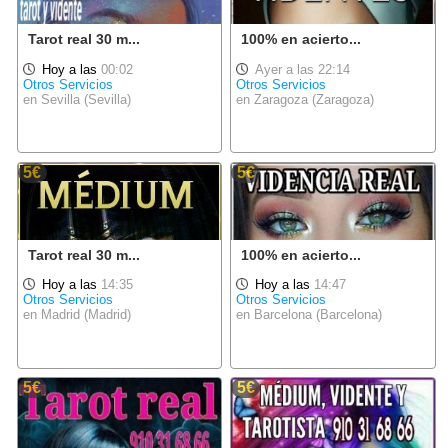
Tarot real 30 m...
100% en acierto...
Hoy a las
00:02
Ayer a las 22:14
Otros Servicios
Otros Servicios
en Sevilla (Sevilla)
en Zaragoza (Zaragoza)
5€
5€
Tarot real 30 m...
100% en acierto...
Hoy a las
14:35
Hoy a las
14:47
Otros Servicios
Otros Servicios
en Madrid (Madrid)
en Barcelona (Barcelona)
5€
5€