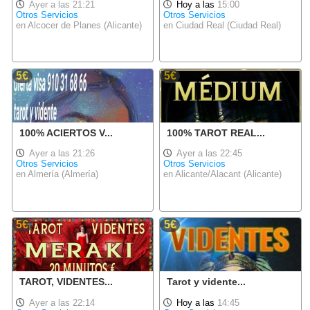
Ayer a las 21:21
Hoy a las
15:00
Otros Servicios
Otros Servicios
en Alcocer de Planes (Alicante)
en Ciudad Real (Ciudad Real)
5€
5€
100% ACIERTOS V...
100% TAROT REAL...
Ayer a las 21:26
Ayer a las 22:45
Otros Servicios
Otros Servicios
en Almería (Almería)
en Alicante/Alacant (Alicante)
5€
5€
TAROT, VIDENTES...
Tarot y vidente...
Ayer a las 22:14
Hoy a las
14:45