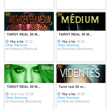
5€
5€
TAROT REAL 30 M...
TAROT REAL 30 M...
Hoy a las
19:13
Hoy a las
19:18
Otros Servicios
Otros Servicios
en Palencia (Palencia)
en Barcelona (Barcelona)
5€
5€
TAROT REAL 30 M...
Tarot real 30 m...
Ayer a las 21:26
Hoy a las
19:18
Otros Servicios
Otros Servicios
en Barcelona (Barcelona)
en Albacete (Albacete)