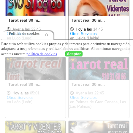
Tarot real 30 m...
Tarot real 30 m...
Ayer a las 22:45
Hoy a las
14:45
Otros Servicios
Otros Servicios
en Lugo (Lugo)
en Lleida (Lleida)
Política de cookies
^
Este sitio web utiliza cookies propias y de terceros para optimizar tu navegación,
5€
5€
adaptarse a tus preferencias y realizar labores analíticas. Al continuar navegando
aceptas nuestra
política de cookies
.
Aceptar
Tarot real 30 m...
Tarot real 30 m...
Hoy a las
05:01
Ayer a las 22:45
Otros Servicios
Otros Servicios
en León (León)
en Palmas de Gran Canaria, Las
(Las Palmas)
5€
5€