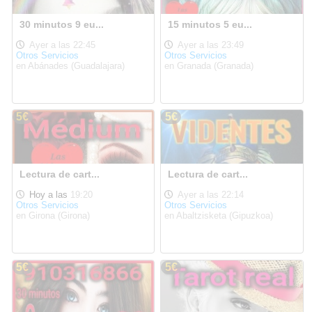
30 minutos 9 eu...
15 minutos 5 eu...
Ayer a las 22:45
Ayer a las 23:49
Otros Servicios
Otros Servicios
en Abánades (Guadalajara)
en Granada (Granada)
5€
5€
Lectura de cart...
Lectura de cart...
Hoy a las
19:20
Ayer a las 22:14
Otros Servicios
Otros Servicios
en Girona (Girona)
en Abaltzisketa (Gipuzkoa)
5€
5€