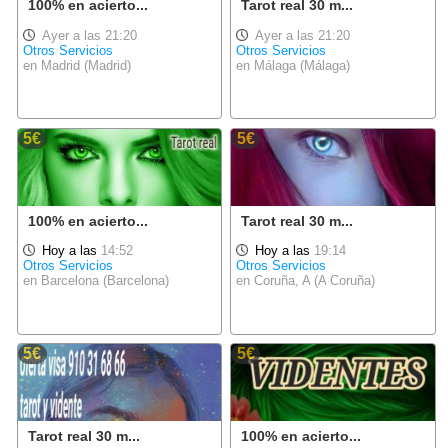
100% en acierto...
Tarot real 30 m...
Ayer a las 21:20
Ayer a las 21:20
Otros Servicios
Otros Servicios
en Madrid (Madrid)
en Málaga (Málaga)
5€
5€
100% en acierto...
Tarot real 30 m...
Hoy a las
14:52
Hoy a las
19:14
Otros Servicios
Otros Servicios
en Barcelona (Barcelona)
en Coruña, A (A Coruña)
5€
5€
Tarot real 30 m...
100% en acierto...