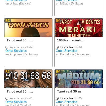
en Bilbao (Bizkaia)
en Málaga (Málaga)
5€
5€
Tarot real 30 m...
100% en acierto...
Ayer a las 21:49
Hoy a las
14:44
Otros Servicios
Otros Servicios
en Ampuero (Cantabria)
en Barcelona (Barcelona)
5€
5€
Tarot real 30 m...
Tarot real 30 m...
Ayer a las 22:44
Hoy a las
14:45
Otros Servicios
Otros Servicios
en Madrid (Madrid)
en Barcelona (Barcelona)