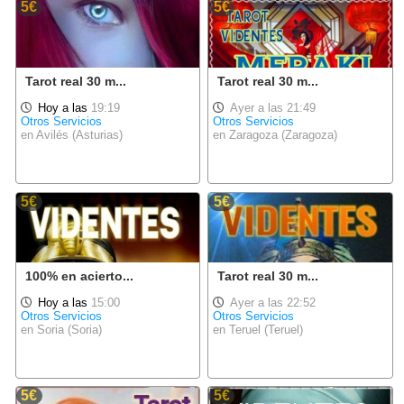
5€
5€
Tarot real 30 m...
Tarot real 30 m...
Hoy a las
19:19
Ayer a las 21:49
Otros Servicios
Otros Servicios
en Avilés (Asturias)
en Zaragoza (Zaragoza)
5€
5€
100% en acierto...
Tarot real 30 m...
Hoy a las
15:00
Ayer a las 22:52
Otros Servicios
Otros Servicios
en Soria (Soria)
en Teruel (Teruel)
5€
5€