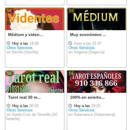
5€
5€
Médium y viden...
Muy económico ...
Hoy a las
14:58
Ayer a las 21:47
Otros Servicios
Otros Servicios
en Sevilla (Sevilla)
en Segovia (Segovia)
5€
5€
Tarot real 30 m...
100% en acierto...
Hoy a las
00:02
Hoy a las
19:20
Otros Servicios
Otros Servicios
en Santa Cruz de Tenerife (SC
en Salamanca (Salamanca)
Tenerife)