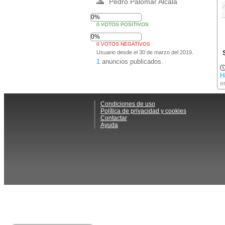
Pedro Palomar Alcalá
0%
0 VOTOS POSITIVOS
0%
0 VOTOS NEGATIVOS
Usuario desde el 30 de marzo del 2019.
1
anuncios publicados.
H
e
Condiciones de uso
Política de privacidad y cookies
Contactar
Ayuda