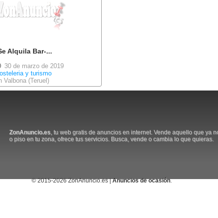
Se Alquila Bar-...
30 de marzo de 2019
osteleria y turismo
n Valbona (Teruel)
ZonAnuncio.es
, tu web gratis de anuncios en internet. Vende aquello que ya 
o piso en tu zona, ofrece tus servicios. Busca, vende o cambia lo que quieras.
© 2015-2026 ZonAnuncio.es |
Anuncios de ocasión
.