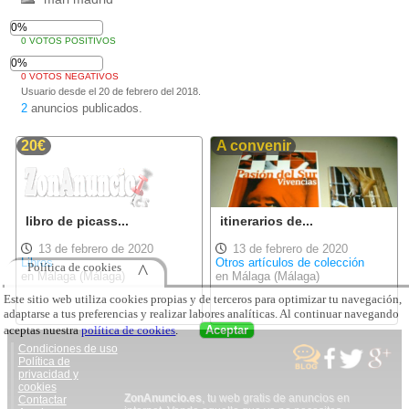
0%
0 VOTOS POSITIVOS
0%
0 VOTOS NEGATIVOS
Usuario desde el 20 de febrero del 2018.
2
anuncios publicados.
20€
A convenir
libro de picass...
itinerarios de...
13 de febrero de 2020
13 de febrero de 2020
Libros
Otros artículos de colección
Política de cookies
^
en Málaga (Málaga)
en Málaga (Málaga)
Este sitio web utiliza cookies propias y de terceros para optimizar tu navegación,
adaptarse a tus preferencias y realizar labores analíticas. Al continuar navegando
aceptas nuestra
política de cookies
.
Aceptar
Condiciones de uso
Política de
privacidad y
cookies
ZonAnuncio.es
, tu web gratis de anuncios en
Contactar