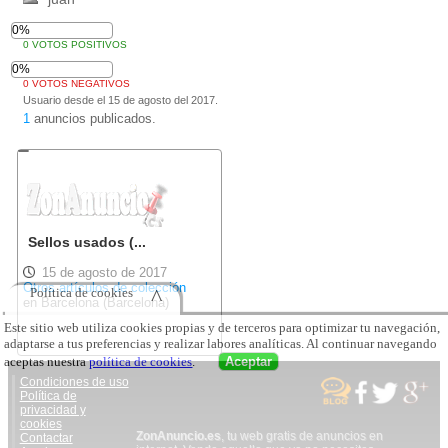
0%
0 VOTOS POSITIVOS
0%
0 VOTOS NEGATIVOS
Usuario desde el 15 de agosto del 2017.
1
anuncios publicados.
Sellos usados (...
15 de agosto de 2017
Otros artículos de colección
Política de cookies
^
en Barcelona (Barcelona)
Este sitio web utiliza cookies propias y de terceros para optimizar tu navegación,
adaptarse a tus preferencias y realizar labores analíticas. Al continuar navegando
aceptas nuestra
política de cookies
.
Aceptar
Condiciones de uso
Política de
privacidad y
cookies
ZonAnuncio.es
, tu web gratis de anuncios en
Contactar