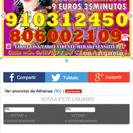
·
Ver anuncios de Aithanaa
(90)
|
·
particular
VOTA A ESTE USUARIO
0%
0%
0 VOTOS POSITIVOS
0 VOTOS NEGATIVOS