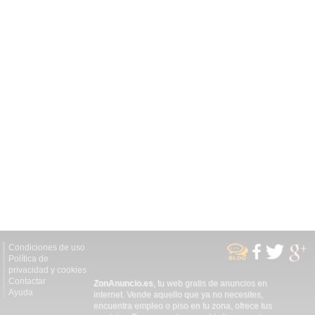
Condiciones de uso
Política de
privacidad y cookies
Contactar
ZonAnuncio.es
, tu web gratis de anuncios en
Ayuda
internet. Vende aquello que ya no necesites,
encuentra empleo o piso en tu zona, ofrece tus