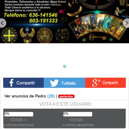
·
Ver anuncios de Pedro
(28)
|
·
particular
VOTA A ESTE USUARIO
0%
0%
0 VOTOS POSITIVOS
0 VOTOS NEGATIVOS