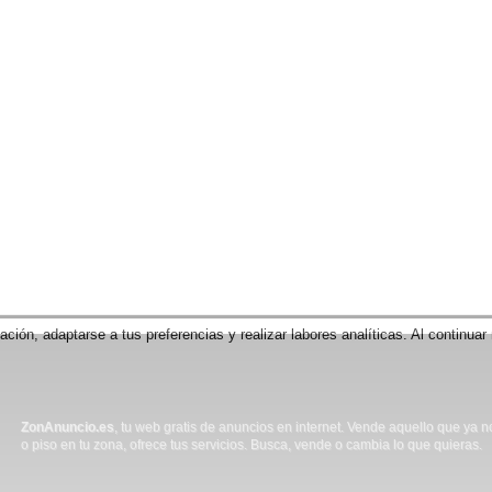
gación, adaptarse a tus preferencias y realizar labores analíticas. Al contin
ZonAnuncio.es
, tu web gratis de anuncios en internet. Vende aquello que ya 
o piso en tu zona, ofrece tus servicios. Busca, vende o cambia lo que quieras.