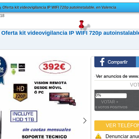
Oferta kit videovigilancia IP WIFI 720p autoinstalable. en Valencia
018
Oferta kit videovigilancia IP WIFI 720p autoinstalabl
·
Ver anuncios de www
VOT
0%
0 VOTOS POSITIVOS
VER TELÉFO
Denunciar anu