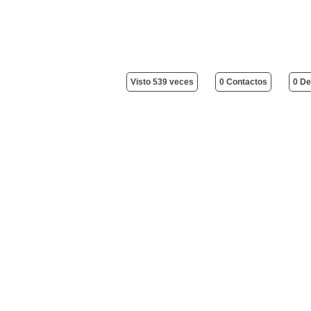
Visto 539 veces
0 Contactos
0 De