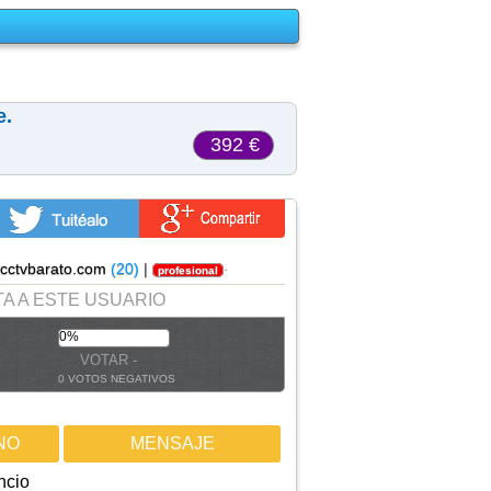
e.
392 €
.cctvbarato.com
(20)
|
·
profesional
A A ESTE USUARIO
0%
0 VOTOS NEGATIVOS
NO
MENSAJE
ncio