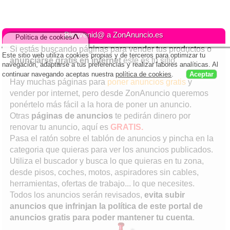
Bienvenid@ a ZonAnuncio.es
^
Política de cookies
Si estás buscando páginas para vender tus productos o
Este sitio web utiliza cookies propias y de terceros para optimizar tu
anunciarse gratis en internet
este es tu sitio.
navegación, adaptarse a tus preferencias y realizar labores analíticas. Al
continuar navegando aceptas nuestra
política de cookies
.
Aceptar
Hay muchas páginas para
poner anuncios gratis
y
vender por internet, pero desde ZonAnuncio queremos
ponértelo más fácil a la hora de poner un anuncio.
Otras
páginas de anuncios
te pedirán dinero por
renovar tu anuncio, aquí es
GRATIS.
Pasa el ratón sobre el tablón de anuncios y pincha en la
categoria que quieras para ver los anuncios publicados.
Utiliza el buscador y busca lo que quieras en tu zona,
desde pisos, coches, motos,
aspiradores sin cables
,
herramientas, ofertas de trabajo... lo que necesites.
Todos los anuncios serán revisados,
evita subir
anuncios que infrinjan la política de este portal de
anuncios gratis para poder mantener tu cuenta
.