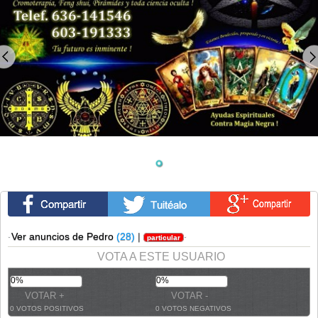
·
Ver anuncios de Pedro
(28)
|
·
particular
VOTA A ESTE USUARIO
0%
0%
0 VOTOS POSITIVOS
0 VOTOS NEGATIVOS