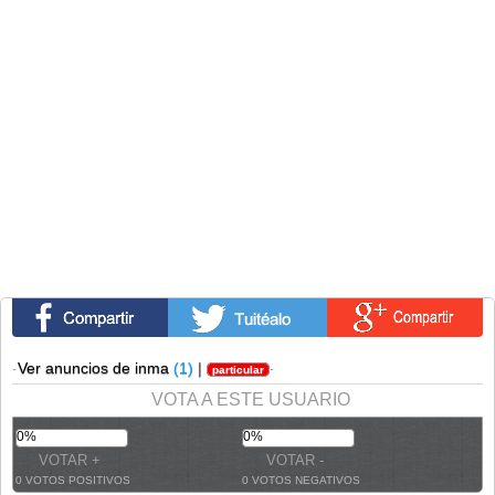
·
Ver anuncios de inma
(1)
|
·
particular
VOTA A ESTE USUARIO
0%
0%
0 VOTOS POSITIVOS
0 VOTOS NEGATIVOS