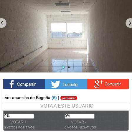
·
Ver anuncios de Begoña
(6)
|
·
particular
VOTA A ESTE USUARIO
0%
0%
0 VOTOS POSITIVOS
0 VOTOS NEGATIVOS