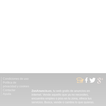
Condiciones de uso
Política de
privacidad y cookies
Contactar
ZonAnuncio.es
, tu web gratis de anuncios en
Ayuda
internet. Vende aquello que ya no necesites,
encuentra empleo o piso en tu zona, ofrece tus
servicios. Busca, vende o cambia lo que quieras.