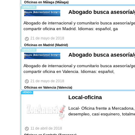
Oficinas en Málaga
(Málaga)
-OFREZCO-
Abogado busca asesoría/g
Abogado de internacional y comunitario busca asesoría/ge
compartir oficina en Madrid. Idiomas: español, ga
21 de mayo de 2018
Oficinas en Madrid
(Madrid)
-OFREZCO-
Abogado busca asesoría/g
Abogado de internacional y comunitario busca asesoría/ge
compartir oficina en Valencia. Idiomas: español,
21 de mayo de 2018
Oficinas en Valencia
(Valencia)
-VENDO-
Local-oficina
Local- Oficina frente a Mercadona,
desempleo, casi esquinero, totalm
11 de abril de 2018
Oficinas en Cambrils
(Tarragona)