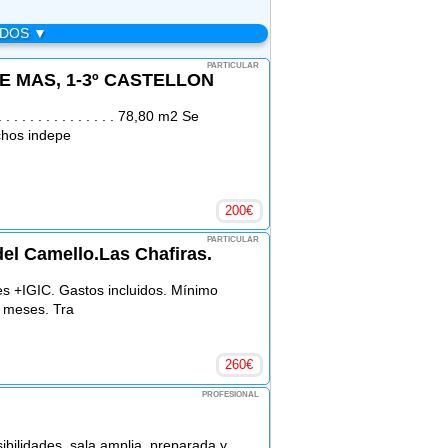
ADOS ▼
PARTICULAR
E MAS, 1-3º CASTELLON
. . . . . . . . . . . . 78,80 m2 Se
chos indepe
200
€
PARTICULAR
del Camello.Las Chafiras.
es +IGIC. Gastos incluidos. Mínimo
2 meses. Tra
260
€
PROFESIONAL
bilidades, sala amplia, preparada y