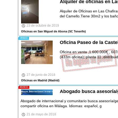
Alquiler de oficinas en La
Alquiler de Oficinas en Las Chafir
del Camello.Tiene 30m2 y los bañ
23 de octubre de 2019
Oficinas en San Miguel de Abona
(SC Tenerife)
-VENDO-
Oficina Paseo de la Caste
Oficina en venta ,1.600.000€ , 607
(433m oficina), planta 11 ,distrib
27 de junio de 2018
Oficinas en Madrid
(Madrid)
-BUSCO-
Abogado busca asesoría/g
Abogado de internacional y comunitario busca asesoría/ge
compartir oficina en Málaga. Idiomas: español, g
21 de mayo de 2018