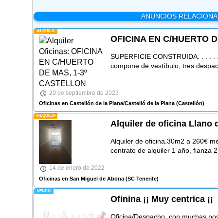
ANUNCIOS RELACION
-ALQUILO-
OFICINA EN C/HUERTO D
SUPERFICIE CONSTRUIDA. . . . . . . . 
compone de vestíbulo, tres despa
20 de septiembre de 2023
Oficinas en Castellón de la Plana/Castelló de la Plana
(Castellón)
-ALQUILO-
Alquiler de oficina Llano 
Alquiler de oficina.30m2 a 260€ m
contrato de alquiler 1 año, fianza 
14 de enero de 2022
Oficinas en San Miguel de Abona
(SC Tenerife)
-VENDO-
Ofinina ¡¡ Muy centrica ¡¡
Oficina/Despacho, con muchas posi