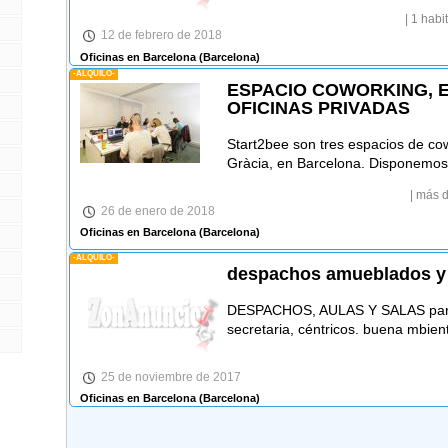
| 1 habi
12 de febrero de 2018
Oficinas en Barcelona
(Barcelona)
-ALQUILO-
ESPACIO COWORKING, E
OFICINAS PRIVADAS
Start2bee son tres espacios de cow
Gràcia, en Barcelona. Disponemos
| más 
26 de enero de 2018
Oficinas en Barcelona
(Barcelona)
-ALQUILO-
despachos amueblados y 
DESPACHOS, AULAS Y SALAS para tu
secretaria, céntricos. buena mbien
25 de noviembre de 2017
Oficinas en Barcelona
(Barcelona)