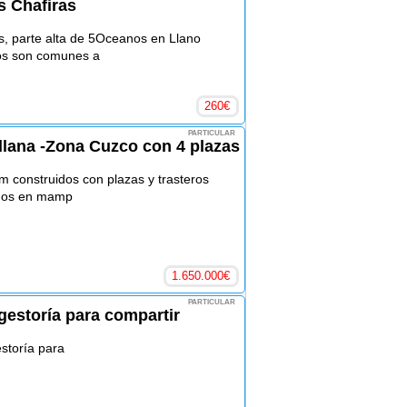
s Chafiras
as, parte alta de 5Oceanos en Llano
os son comunes a
260
€
PARTICULAR
llana -Zona Cuzco con 4 plazas
m construidos con plazas y trasteros
uidos en mamp
1.650.000
€
PARTICULAR
estoría para compartir
storía para