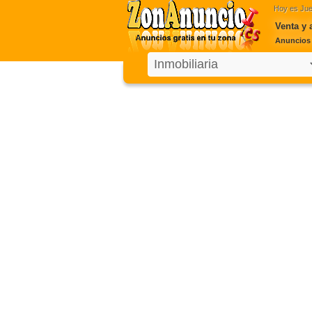
Hoy es
Jue
Venta y 
Anuncios 