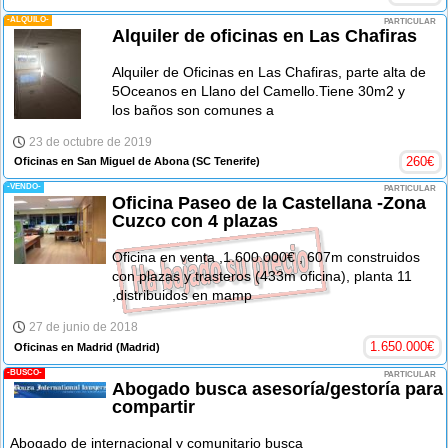
-ALQUILO-
PARTICULAR
Alquiler de oficinas en Las Chafiras
Alquiler de Oficinas en Las Chafiras, parte alta de
5Oceanos en Llano del Camello.Tiene 30m2 y
los baños son comunes a
23 de octubre de 2019
260
€
Oficinas en San Miguel de Abona
(SC Tenerife)
-VENDO-
PARTICULAR
Oficina Paseo de la Castellana -Zona
Cuzco con 4 plazas
Oficina en venta ,1.600.000€ , 607m construidos
con plazas y trasteros (433m oficina), planta 11
,distribuidos en mamp
27 de junio de 2018
1.650.000
€
Oficinas en Madrid
(Madrid)
-BUSCO-
PARTICULAR
Abogado busca asesoría/gestoría para
compartir
Abogado de internacional y comunitario busca