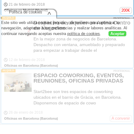
21 de febrero de 2018
200
€
Oficinas en Madrid
(Madrid)
Política de cookies
^
-ALQUILO-
PROFESIONAL
Despacho de alquiler en Aetna Centro
Este sitio web utiliza cookies propias y de terceros para optimizar tu
de Negocios
navegación, adaptarse a tus preferencias y realizar labores analíticas. Al
continuar navegando aceptas nuestra
política de cookies
.
Aceptar
En la mejor zona de negocios de Barcelona.
Despacho con ventana, amueblado y preparado
para empezar a trabajar desde el
12 de febrero de 2018
Oficinas en Barcelona
(Barcelona)
-ALQUILO-
PROFESIONAL
ESPACIO COWORKING, EVENTOS,
REUNIONES, OFICINAS PRIVADAS
Start2bee son tres espacios de coworking
ubicados en el barrio de Gràcia, en Barcelona.
Disponemos de espacio de cowo
26 de enero de 2018
A convenir
Oficinas en Barcelona
(Barcelona)