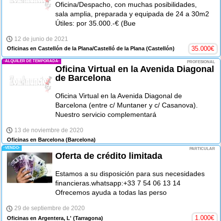
Oficina/Despacho, con muchas posibilidades,
sala amplia, preparada y equipada de 24 a 30m2
Útiles: por 35.000.-€ (Bue
12 de junio de 2021
35.000
€
Oficinas en Castellón de la Plana/Castelló de la Plana
(Castellón)
-ALQUILER DE TEMPORADA-
PROFESIONAL
Oficina Virtual en la Avenida Diagonal
de Barcelona
Oficina Virtual en la Avenida Diagonal de
Barcelona (entre c/ Muntaner y c/ Casanova).
Nuestro servicio complementará
13 de noviembre de 2020
Oficinas en Barcelona
(Barcelona)
-VENDO-
PARTICULAR
Oferta de crédito limitada
Estamos a su disposición para sus necesidades
financieras.whatsapp:+33 7 54 06 13 14
Ofrecemos ayuda a todas las perso
29 de septiembre de 2020
1.000
€
Oficinas en Argentera, L'
(Tarragona)