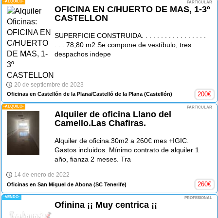
-ALQUILO-
PARTICULAR
OFICINA EN C/HUERTO DE MAS, 1-3º
CASTELLON
SUPERFICIE CONSTRUIDA. . . . . . . . . . . . . . . . .
. . . 78,80 m2 Se compone de vestíbulo, tres
despachos indepe
20 de septiembre de 2023
200
€
Oficinas en Castellón de la Plana/Castelló de la Plana
(Castellón)
-ALQUILO-
PARTICULAR
Alquiler de oficina Llano del
Camello.Las Chafiras.
Alquiler de oficina.30m2 a 260€ mes +IGIC.
Gastos incluidos. Mínimo contrato de alquiler 1
año, fianza 2 meses. Tra
14 de enero de 2022
260
€
Oficinas en San Miguel de Abona
(SC Tenerife)
-VENDO-
PROFESIONAL
Ofinina ¡¡ Muy centrica ¡¡