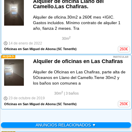
Alquiler de oficina Llano del
Camello.Las Chafiras.
Alquiler de oficina.30m2 a 260€ mes +IGIC.
Gastos incluidos. Mínimo contrato de alquiler 1
año, fianza 2 meses. Tra
2
30m
14 de enero de 2022
260
€
Oficinas en San Miguel de Abona
(SC Tenerife)
-ALQUILO-
PARTICULAR
Alquiler de oficinas en Las Chafiras
Alquiler de Oficinas en Las Chafiras, parte alta de
5Oceanos en Llano del Camello.Tiene 30m2 y
los baños son comunes a
2
30m
| 3 baños
23 de octubre de 2019
260
€
Oficinas en San Miguel de Abona
(SC Tenerife)
ANUNCIOS RELACIONADOS ▼